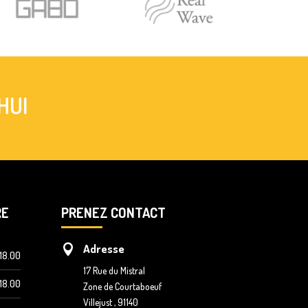
HUI
RE
PRENEZ CONTACT
Adresse

18.00
17 Rue du Mistral
18.00
Zone de Courtaboeuf
Villejust , 91140