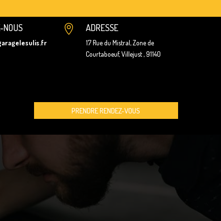
Z-NOUS
ADRESSE

aragelesulis.fr
17 Rue du Mistral, Zone de
Courtaboeuf, Villejust , 91140

PRENDRE RENDEZ-VOUS