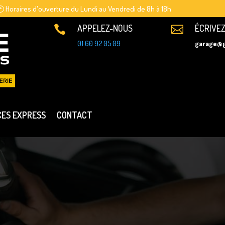
Horaires d'ouverture du Lundi au Vendredi de 8h à 18h
APPELEZ-NOUS
ÉCRIVE


01 60 92 05 09
garage@g
CES EXPRESS
CONTACT